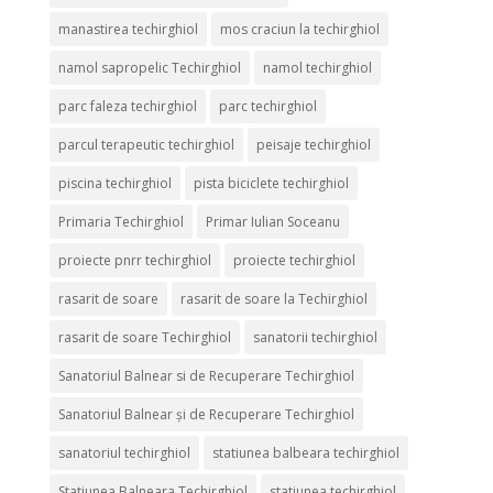
manastirea techirghiol
mos craciun la techirghiol
namol sapropelic Techirghiol
namol techirghiol
parc faleza techirghiol
parc techirghiol
parcul terapeutic techirghiol
peisaje techirghiol
piscina techirghiol
pista biciclete techirghiol
Primaria Techirghiol
Primar Iulian Soceanu
proiecte pnrr techirghiol
proiecte techirghiol
rasarit de soare
rasarit de soare la Techirghiol
rasarit de soare Techirghiol
sanatorii techirghiol
Sanatoriul Balnear si de Recuperare Techirghiol
Sanatoriul Balnear și de Recuperare Techirghiol
sanatoriul techirghiol
statiunea balbeara techirghiol
Statiunea Balneara Techirghiol
statiunea techirghiol