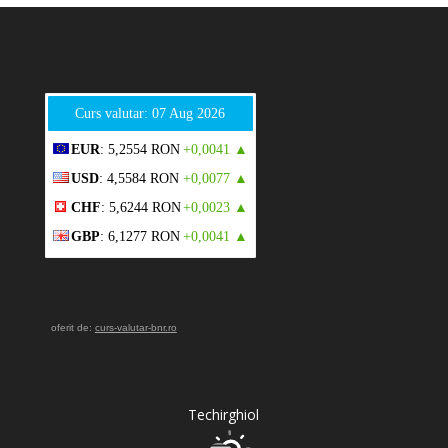
Curs valutar: 07 Aug 2026
EUR
: 5,2554 RON
+0,0041 ▲
USD
: 4,5584 RON
+0,0077 ▲
CHF
: 5,6244 RON
+0,0023 ▲
GBP
: 6,1277 RON
+0,0041 ▲
oferit de:
curs-valutar-bnr.ro
Techirghiol