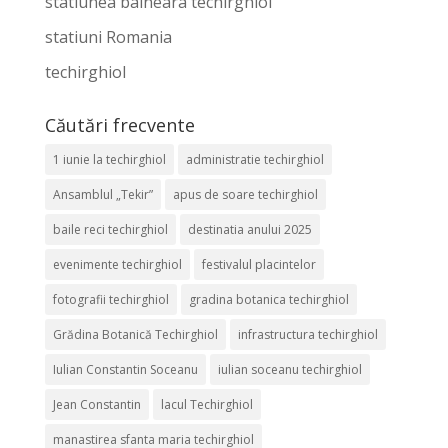
statiunea balneara techirghiol
statiuni Romania
techirghiol
Căutări frecvente
1 iunie la techirghiol
administratie techirghiol
Ansamblul „Tekir”
apus de soare techirghiol
baile reci techirghiol
destinatia anului 2025
evenimente techirghiol
festivalul placintelor
fotografii techirghiol
gradina botanica techirghiol
Grădina Botanică Techirghiol
infrastructura techirghiol
Iulian Constantin Soceanu
iulian soceanu techirghiol
Jean Constantin
lacul Techirghiol
manastirea sfanta maria techirghiol