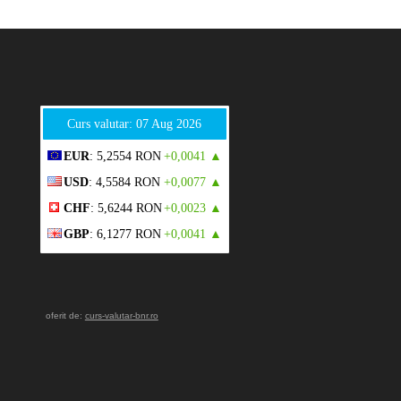
Curs valutar: 07 Aug 2026
EUR
: 5,2554 RON
+0,0041 ▲
USD
: 4,5584 RON
+0,0077 ▲
CHF
: 5,6244 RON
+0,0023 ▲
GBP
: 6,1277 RON
+0,0041 ▲
oferit de:
curs-valutar-bnr.ro