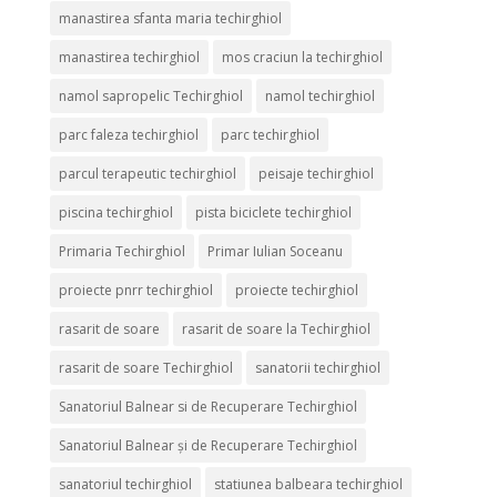
manastirea sfanta maria techirghiol
manastirea techirghiol
mos craciun la techirghiol
namol sapropelic Techirghiol
namol techirghiol
parc faleza techirghiol
parc techirghiol
parcul terapeutic techirghiol
peisaje techirghiol
piscina techirghiol
pista biciclete techirghiol
Primaria Techirghiol
Primar Iulian Soceanu
proiecte pnrr techirghiol
proiecte techirghiol
rasarit de soare
rasarit de soare la Techirghiol
rasarit de soare Techirghiol
sanatorii techirghiol
Sanatoriul Balnear si de Recuperare Techirghiol
Sanatoriul Balnear și de Recuperare Techirghiol
sanatoriul techirghiol
statiunea balbeara techirghiol