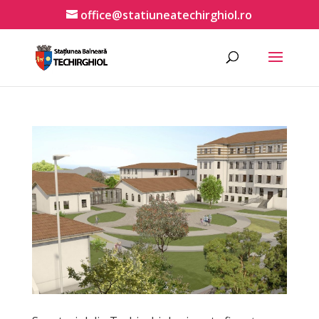
office@statiuneatechirghiol.ro