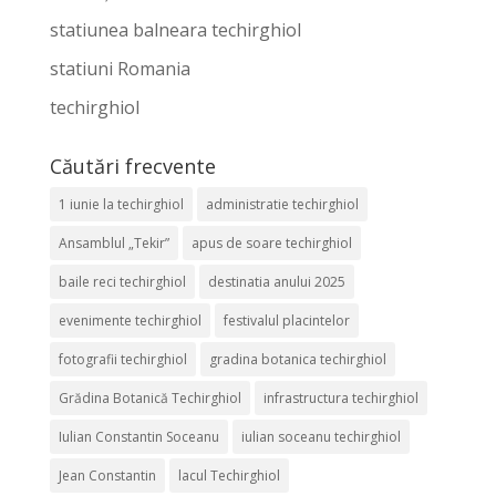
statiunea balneara techirghiol
statiuni Romania
techirghiol
Căutări frecvente
1 iunie la techirghiol
administratie techirghiol
Ansamblul „Tekir”
apus de soare techirghiol
baile reci techirghiol
destinatia anului 2025
evenimente techirghiol
festivalul placintelor
fotografii techirghiol
gradina botanica techirghiol
Grădina Botanică Techirghiol
infrastructura techirghiol
Iulian Constantin Soceanu
iulian soceanu techirghiol
Jean Constantin
lacul Techirghiol