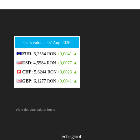
Curs valutar: 07 Aug 2026
EUR
: 5,2554 RON
+0,0041 ▲
USD
: 4,5584 RON
+0,0077 ▲
CHF
: 5,6244 RON
+0,0023 ▲
GBP
: 6,1277 RON
+0,0041 ▲
oferit de:
curs-valutar-bnr.ro
Techirghiol