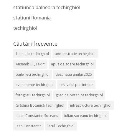
statiunea balneara techirghiol
statiuni Romania
techirghiol
Căutări frecvente
1 iunie la techirghiol
administratie techirghiol
Ansamblul „Tekir”
apus de soare techirghiol
baile reci techirghiol
destinatia anului 2025
evenimente techirghiol
festivalul placintelor
fotografii techirghiol
gradina botanica techirghiol
Grădina Botanică Techirghiol
infrastructura techirghiol
Iulian Constantin Soceanu
iulian soceanu techirghiol
Jean Constantin
lacul Techirghiol