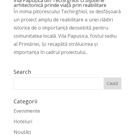
Vila Papușica din Techirghiol: O bijuterie
arhitectonică prinde viață prin reabilitare
În inima pitorescului Techirghiol, se desfășoară
un proiect amplu de reabilitare a unei clădiri
istorice de o importanță deosebită pentru
comunitatea locală. Vila Papusica, fostul sediu
al Primăriei, își recapătă strălucirea și
importanța în cadrul proiectului...
Search
Categorii
Evenimente
Hoteluri
Noutăți