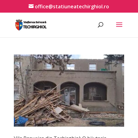
office@statiuneatechirghiol.ro