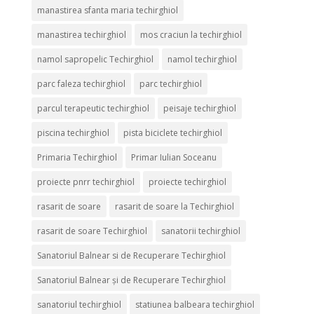
manastirea sfanta maria techirghiol
manastirea techirghiol
mos craciun la techirghiol
namol sapropelic Techirghiol
namol techirghiol
parc faleza techirghiol
parc techirghiol
parcul terapeutic techirghiol
peisaje techirghiol
piscina techirghiol
pista biciclete techirghiol
Primaria Techirghiol
Primar Iulian Soceanu
proiecte pnrr techirghiol
proiecte techirghiol
rasarit de soare
rasarit de soare la Techirghiol
rasarit de soare Techirghiol
sanatorii techirghiol
Sanatoriul Balnear si de Recuperare Techirghiol
Sanatoriul Balnear și de Recuperare Techirghiol
sanatoriul techirghiol
statiunea balbeara techirghiol