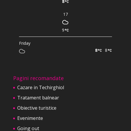
8
17
9
Friday
8
8
Pagini recomandate
Cazare in Techirghiol
Tratament balnear
Obiective turistice
Evenimente
Going out