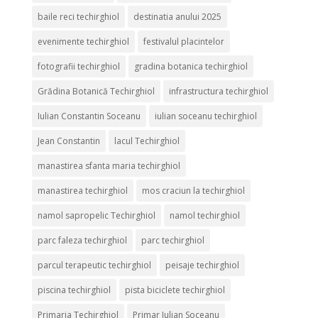
baile reci techirghiol
destinatia anului 2025
evenimente techirghiol
festivalul placintelor
fotografii techirghiol
gradina botanica techirghiol
Grădina Botanică Techirghiol
infrastructura techirghiol
Iulian Constantin Soceanu
iulian soceanu techirghiol
Jean Constantin
lacul Techirghiol
manastirea sfanta maria techirghiol
manastirea techirghiol
mos craciun la techirghiol
namol sapropelic Techirghiol
namol techirghiol
parc faleza techirghiol
parc techirghiol
parcul terapeutic techirghiol
peisaje techirghiol
piscina techirghiol
pista biciclete techirghiol
Primaria Techirghiol
Primar Iulian Soceanu