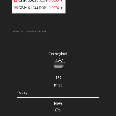
CHF
: 5,6210 RON
-0,0093 ▼
GBP
: 6,1244 RON
-0,0074 ▼
oferit de:
curs-valutar-bnr.ro
Techirghiol
-1
mist
Today
Now