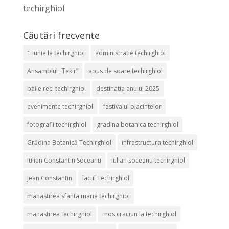
techirghiol
Căutări frecvente
1 iunie la techirghiol
administratie techirghiol
Ansamblul „Tekir”
apus de soare techirghiol
baile reci techirghiol
destinatia anului 2025
evenimente techirghiol
festivalul placintelor
fotografii techirghiol
gradina botanica techirghiol
Grădina Botanică Techirghiol
infrastructura techirghiol
Iulian Constantin Soceanu
iulian soceanu techirghiol
Jean Constantin
lacul Techirghiol
manastirea sfanta maria techirghiol
manastirea techirghiol
mos craciun la techirghiol