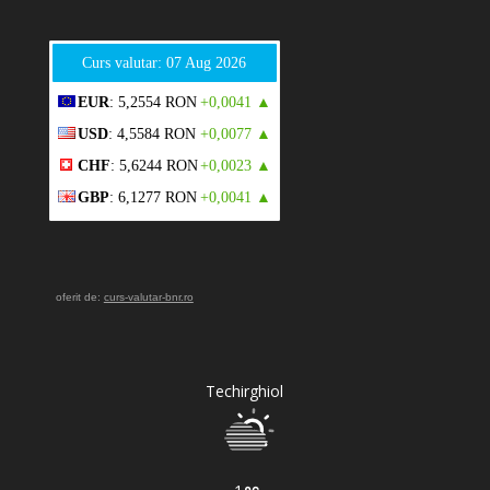
Curs valutar: 07 Aug 2026
EUR
: 5,2554 RON
+0,0041 ▲
USD
: 4,5584 RON
+0,0077 ▲
CHF
: 5,6244 RON
+0,0023 ▲
GBP
: 6,1277 RON
+0,0041 ▲
oferit de:
curs-valutar-bnr.ro
Techirghiol