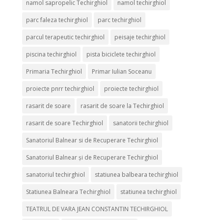
namol sapropelic Techirghiol
namol techirghiol
parc faleza techirghiol
parc techirghiol
parcul terapeutic techirghiol
peisaje techirghiol
piscina techirghiol
pista biciclete techirghiol
Primaria Techirghiol
Primar Iulian Soceanu
proiecte pnrr techirghiol
proiecte techirghiol
rasarit de soare
rasarit de soare la Techirghiol
rasarit de soare Techirghiol
sanatorii techirghiol
Sanatoriul Balnear si de Recuperare Techirghiol
Sanatoriul Balnear și de Recuperare Techirghiol
sanatoriul techirghiol
statiunea balbeara techirghiol
Statiunea Balneara Techirghiol
statiunea techirghiol
TEATRUL DE VARA JEAN CONSTANTIN TECHIRGHIOL