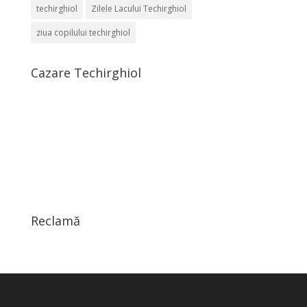
techirghiol
Zilele Lacului Techirghiol
ziua copilului techirghiol
Cazare Techirghiol
Reclamă