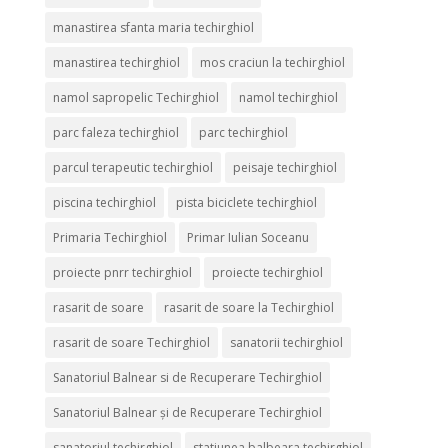
manastirea sfanta maria techirghiol
manastirea techirghiol
mos craciun la techirghiol
namol sapropelic Techirghiol
namol techirghiol
parc faleza techirghiol
parc techirghiol
parcul terapeutic techirghiol
peisaje techirghiol
piscina techirghiol
pista biciclete techirghiol
Primaria Techirghiol
Primar Iulian Soceanu
proiecte pnrr techirghiol
proiecte techirghiol
rasarit de soare
rasarit de soare la Techirghiol
rasarit de soare Techirghiol
sanatorii techirghiol
Sanatoriul Balnear si de Recuperare Techirghiol
Sanatoriul Balnear și de Recuperare Techirghiol
sanatoriul techirghiol
statiunea balbeara techirghiol