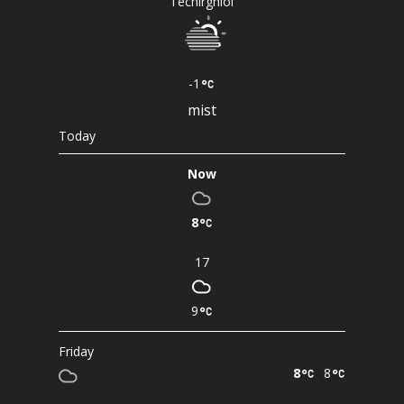
Techirghiol
-1
mist
Today
Now
8
17
9
Friday
8
8