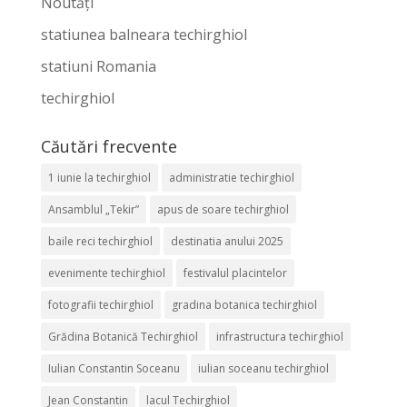
Noutăți
statiunea balneara techirghiol
statiuni Romania
techirghiol
Căutări frecvente
1 iunie la techirghiol
administratie techirghiol
Ansamblul „Tekir”
apus de soare techirghiol
baile reci techirghiol
destinatia anului 2025
evenimente techirghiol
festivalul placintelor
fotografii techirghiol
gradina botanica techirghiol
Grădina Botanică Techirghiol
infrastructura techirghiol
Iulian Constantin Soceanu
iulian soceanu techirghiol
Jean Constantin
lacul Techirghiol