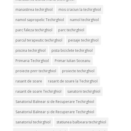
manastirea techirghiol
mos craciun la techirghiol
namol sapropelic Techirghiol
namol techirghiol
parc faleza techirghiol
parc techirghiol
parcul terapeutic techirghiol
peisaje techirghiol
piscina techirghiol
pista biciclete techirghiol
Primaria Techirghiol
Primar Iulian Soceanu
proiecte pnrr techirghiol
proiecte techirghiol
rasarit de soare
rasarit de soare la Techirghiol
rasarit de soare Techirghiol
sanatorii techirghiol
Sanatoriul Balnear si de Recuperare Techirghiol
Sanatoriul Balnear și de Recuperare Techirghiol
sanatoriul techirghiol
statiunea balbeara techirghiol