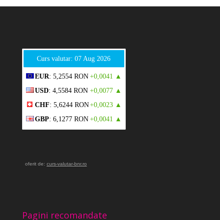
Curs valutar: 07 Aug 2026
EUR
: 5,2554 RON
+0,0041 ▲
USD
: 4,5584 RON
+0,0077 ▲
CHF
: 5,6244 RON
+0,0023 ▲
GBP
: 6,1277 RON
+0,0041 ▲
oferit de:
curs-valutar-bnr.ro
Pagini recomandate