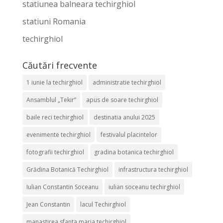
statiunea balneara techirghiol
statiuni Romania
techirghiol
Căutări frecvente
1 iunie la techirghiol
administratie techirghiol
Ansamblul „Tekir”
apus de soare techirghiol
baile reci techirghiol
destinatia anului 2025
evenimente techirghiol
festivalul placintelor
fotografii techirghiol
gradina botanica techirghiol
Grădina Botanică Techirghiol
infrastructura techirghiol
Iulian Constantin Soceanu
iulian soceanu techirghiol
Jean Constantin
lacul Techirghiol
manastirea sfanta maria techirghiol