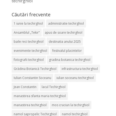
techirghiol
Căutări frecvente
1 iunie la techirghiol
administratie techirghiol
Ansamblul „Tekir”
apus de soare techirghiol
baile reci techirghiol
destinatia anului 2025
evenimente techirghiol
festivalul placintelor
fotografii techirghiol
gradina botanica techirghiol
Grădina Botanică Techirghiol
infrastructura techirghiol
Iulian Constantin Soceanu
iulian soceanu techirghiol
Jean Constantin
lacul Techirghiol
manastirea sfanta maria techirghiol
manastirea techirghiol
mos craciun la techirghiol
namol sapropelic Techirghiol
namol techirghiol