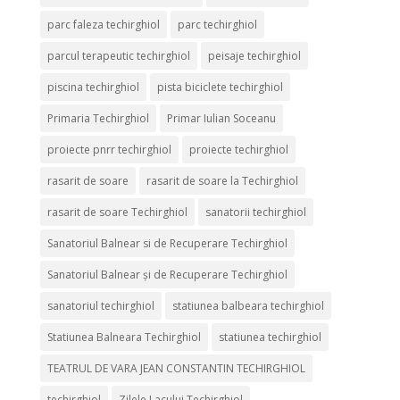
parc faleza techirghiol
parc techirghiol
parcul terapeutic techirghiol
peisaje techirghiol
piscina techirghiol
pista biciclete techirghiol
Primaria Techirghiol
Primar Iulian Soceanu
proiecte pnrr techirghiol
proiecte techirghiol
rasarit de soare
rasarit de soare la Techirghiol
rasarit de soare Techirghiol
sanatorii techirghiol
Sanatoriul Balnear si de Recuperare Techirghiol
Sanatoriul Balnear și de Recuperare Techirghiol
sanatoriul techirghiol
statiunea balbeara techirghiol
Statiunea Balneara Techirghiol
statiunea techirghiol
TEATRUL DE VARA JEAN CONSTANTIN TECHIRGHIOL
techirghiol
Zilele Lacului Techirghiol