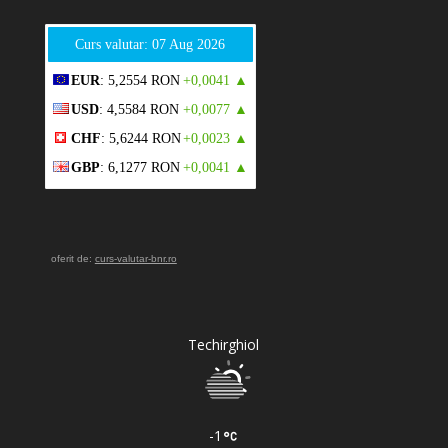
Curs valutar: 07 Aug 2026
EUR
: 5,2554 RON
+0,0041 ▲
USD
: 4,5584 RON
+0,0077 ▲
CHF
: 5,6244 RON
+0,0023 ▲
GBP
: 6,1277 RON
+0,0041 ▲
oferit de:
curs-valutar-bnr.ro
Techirghiol
-1