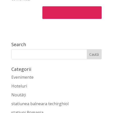
Search
Categorii
Evenimente
Hoteluri
Noutăți
statiunea balneara techirghiol
statiuni Romania