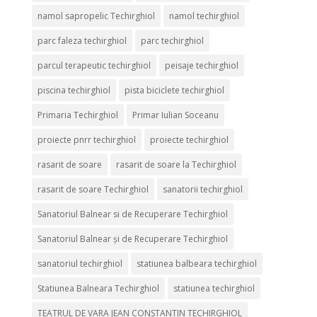
namol sapropelic Techirghiol
namol techirghiol
parc faleza techirghiol
parc techirghiol
parcul terapeutic techirghiol
peisaje techirghiol
piscina techirghiol
pista biciclete techirghiol
Primaria Techirghiol
Primar Iulian Soceanu
proiecte pnrr techirghiol
proiecte techirghiol
rasarit de soare
rasarit de soare la Techirghiol
rasarit de soare Techirghiol
sanatorii techirghiol
Sanatoriul Balnear si de Recuperare Techirghiol
Sanatoriul Balnear și de Recuperare Techirghiol
sanatoriul techirghiol
statiunea balbeara techirghiol
Statiunea Balneara Techirghiol
statiunea techirghiol
TEATRUL DE VARA JEAN CONSTANTIN TECHIRGHIOL