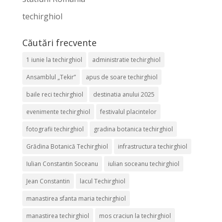
techirghiol
Căutări frecvente
1 iunie la techirghiol
administratie techirghiol
Ansamblul „Tekir”
apus de soare techirghiol
baile reci techirghiol
destinatia anului 2025
evenimente techirghiol
festivalul placintelor
fotografii techirghiol
gradina botanica techirghiol
Grădina Botanică Techirghiol
infrastructura techirghiol
Iulian Constantin Soceanu
iulian soceanu techirghiol
Jean Constantin
lacul Techirghiol
manastirea sfanta maria techirghiol
manastirea techirghiol
mos craciun la techirghiol