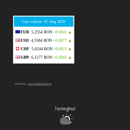
Curs valutar: 07 Aug 2026
EUR
: 5,2554 RON
+0,0041 ▲
USD
: 4,5584 RON
+0,0077 ▲
CHF
: 5,6244 RON
+0,0023 ▲
GBP
: 6,1277 RON
+0,0041 ▲
oferit de:
curs-valutar-bnr.ro
Techirghiol