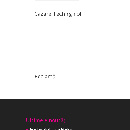
Cazare Techirghiol
Reclamă
Ultimele noutăți
Festivalul Tradițiilor