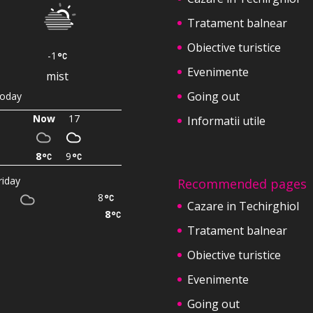
Tratament balnear
Obiective turistice
-1
Evenimente
mist
Going out
oday
Now
17
Informatii utile
8
9
riday
Recommended pages
8
Cazare in Techirghiol
8
Tratament balnear
Obiective turistice
Evenimente
Going out