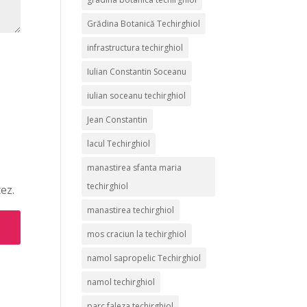
Grădina Botanică Techirghiol
infrastructura techirghiol
Iulian Constantin Soceanu
iulian soceanu techirghiol
Jean Constantin
lacul Techirghiol
manastirea sfanta maria
techirghiol
ez.
manastirea techirghiol
mos craciun la techirghiol
namol sapropelic Techirghiol
namol techirghiol
parc faleza techirghiol