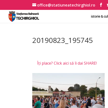
office@statiuneatechirghiol.ro
istorie & cu
20190823_195745
Îți place? Click aici să îi dai SHARE!