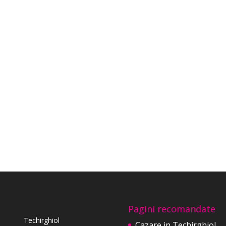
Pagini recomandate
Techirghiol
Cazare in Techirghiol