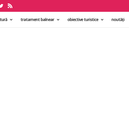
ltură
tratament balnear
obiective turistice
noutăți