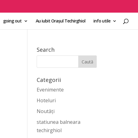
going out
Au iubit Orașul Techirghiol
info utile
Search
Categorii
Evenimente
Hoteluri
Noutăți
statiunea balneara
techirghiol