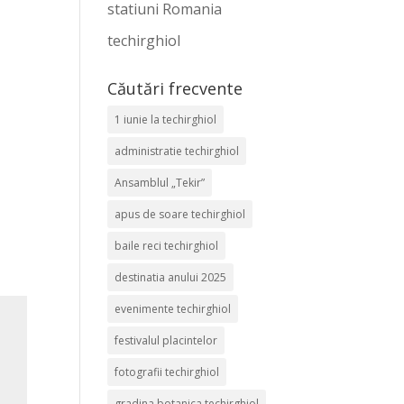
statiuni Romania
techirghiol
Căutări frecvente
1 iunie la techirghiol
administratie techirghiol
Ansamblul „Tekir”
apus de soare techirghiol
baile reci techirghiol
destinatia anului 2025
evenimente techirghiol
festivalul placintelor
fotografii techirghiol
gradina botanica techirghiol