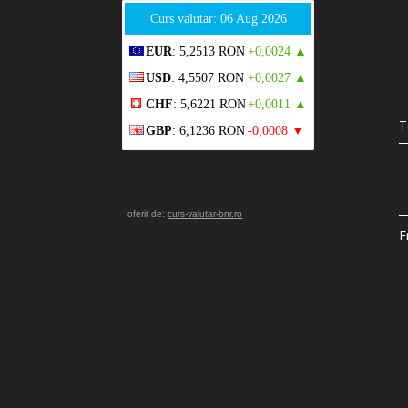
Curs valutar: 06 Aug 2026
EUR
: 5,2513 RON
+0,0024 ▲
USD
: 4,5507 RON
+0,0027 ▲
CHF
: 5,6221 RON
+0,0011 ▲
T
GBP
: 6,1236 RON
-0,0008 ▼
oferit de:
curs-valutar-bnr.ro
F